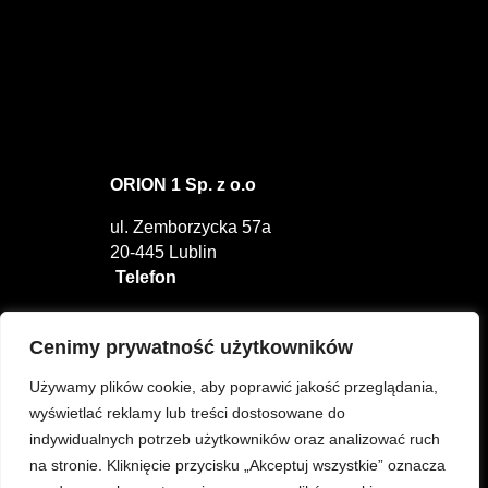
ORION 1 Sp. z o.o
ul. Zemborzycka 57a
20-445 Lublin
Telefon
tel.
81 441 80 78
E-MAIL
Cenimy prywatność użytkowników
Używamy plików cookie, aby poprawić jakość przeglądania,
info@orion-lublin.pl
wyświetlać reklamy lub treści dostosowane do
indywidualnych potrzeb użytkowników oraz analizować ruch
na stronie. Kliknięcie przycisku „Akceptuj wszystkie” oznacza