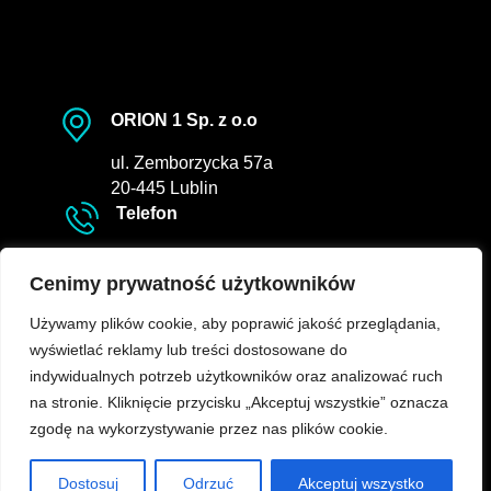
ORION 1 Sp. z o.o
ul. Zemborzycka 57a
20-445 Lublin
Telefon
tel.
81 441 80 78
E-MAIL
Cenimy prywatność użytkowników
Używamy plików cookie, aby poprawić jakość przeglądania,
info@orion-lublin.pl
wyświetlać reklamy lub treści dostosowane do
indywidualnych potrzeb użytkowników oraz analizować ruch
na stronie. Kliknięcie przycisku „Akceptuj wszystkie” oznacza
zgodę na wykorzystywanie przez nas plików cookie.
Dostosuj
Odrzuć
Akceptuj wszystko