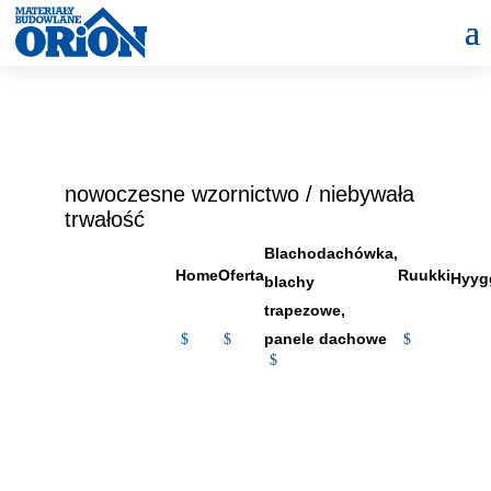
RUUKKI
Pokrycia dachowe
nowoczesne wzornictwo / niebywała
trwałość
Blachodachówka,
WIĘCEJ
Home
Oferta
Ruukki
Hyyg
blachy
trapezowe,
panele dachowe